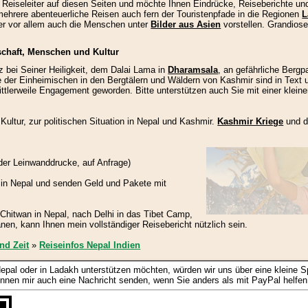
ler Reiseleiter auf diesen Seiten und möchte Ihnen Eindrücke, Reiseberichte u
ehrere abenteuerliche Reisen auch fern der Touristenpfade in die Regionen
L
ber vor allem auch die Menschen unter
Bilder aus Asien
vorstellen. Grandiose
schaft, Menschen und Kultur
z bei Seiner Heiligkeit, dem Dalai Lama in
Dharamsala
, an gefährliche Berg
der Einheimischen in den Bergtälern und Wäldern von Kashmir sind in Text un
tlerweile Engagement geworden. Bitte unterstützen auch Sie mit einer kleine
Kultur, zur politischen Situation in Nepal und Kashmir.
Kashmir Kriege
und di
oder Leinwanddrucke, auf Anfrage)
g in Nepal und senden Geld und Pakete mit
Chitwan in Nepal, nach Delhi in das Tibet Camp,
en, kann Ihnen mein vollständiger Reisebericht nützlich sein.
nd Zeit
»
Reiseinfos Nepal Indien
epal oder in Ladakh unterstützen möchten, würden wir uns über eine kleine S
nen mir auch eine Nachricht senden, wenn Sie anders als mit PayPal helfe