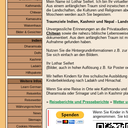
Mein Name ist Lothar Seifert. Ich bin Ihr virtuel
Aus einem anfänglichen Traum sind inzwischen m
Kathmandu
die Landschaften, die Kulturen und Religionen a
Chitwan
Moscheen werden auch Sie begeistern.
Kamasutra
Traumziele Indien, Kashmir und Nepal - Land
Waisenhaus
Unvergessliche Erinnerungen an die Privataudien
Bilder & Gesichter
Chitwan
sowie die nahezu biblische Lebensweise 
dokumentiert. Aus dem anfänglichen Traum ist mit
Indien
Aufnahme gefunden haben.
Dharamsala
Nutzen Sie die Hintergrundinformationen z.B. zur 
Delhi
Sie sich einfach an den Bildern.
Kashmir
Ihr Lothar Seifert
Ladakh
(Bilder, auch in hoher Auflösung z.B. für Poster 
Hilfspakete
Wir helfen Kindern für ihre schulische Ausbildun
Kinderbekleidung nach Ladakh und Himachal.
Weitere Infos
Learn German
Wenn Sie eine Reise in Orte wie Kathmandu und 
Dharamsala oder Srinagar und Leh in Kashmir plan
Reiseinfos
Reisewetter
»
Reiseberichte und Presseberichte
»
Wetter u
Währungsrechner
Wenn Sie Kinder in N
News
angenommen. Sie kön
Sitemaps
Cookies Hinweise