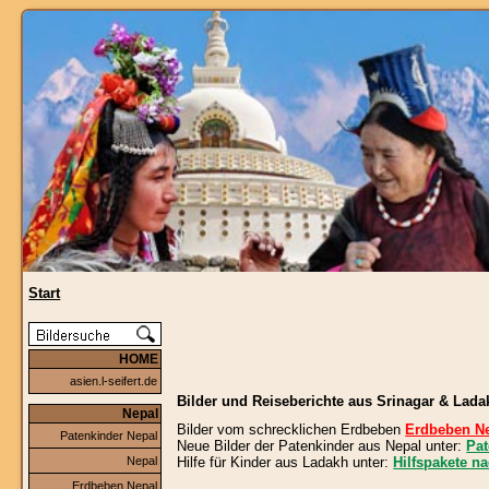
Start
HOME
asien.l-seifert.de
Bilder und Reiseberichte aus Srinagar & Lada
Nepal
Bilder vom schrecklichen Erdbeben
Erdbeben N
Patenkinder Nepal
Neue Bilder der Patenkinder aus Nepal unter:
Pat
Hilfe für Kinder aus Ladakh unter:
Hilfspakete n
Nepal
Erdbeben Nepal