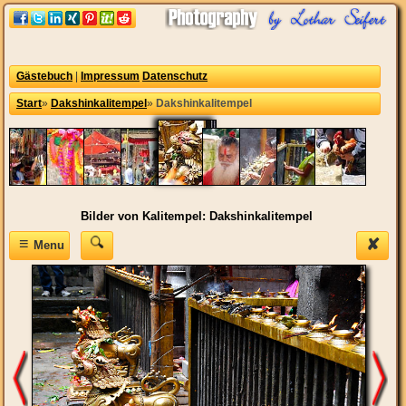
Gästebuch
|
Impressum
Datenschutz
Start
»
Dakshinkalitempel
»
Dakshinkalitempel
Bilder von Kalitempel: Dakshinkalitempel
≡
✘
Menu