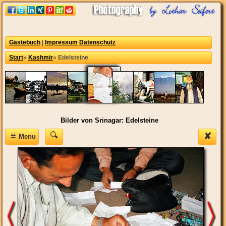
Gästebuch
|
Impressum
Datenschutz
Start
»
Kashmir
»
Edelsteine
Bilder von Srinagar: Edelsteine
≡
✘
Menu