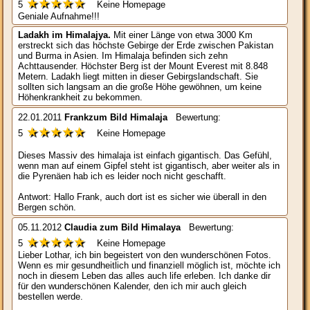
★★★★★
5
Keine Homepage
Geniale Aufnahme!!!
Ladakh im Himalajya.
Mit einer Länge von etwa 3000 Km
erstreckt sich das höchste Gebirge der Erde zwischen Pakistan
und Burma in Asien. Im Himalaja befinden sich zehn
Achttausender. Höchster Berg ist der Mount Everest mit 8.848
Metern. Ladakh liegt mitten in dieser Gebirgslandschaft. Sie
sollten sich langsam an die große Höhe gewöhnen, um keine
Höhenkrankheit zu bekommen.
22.01.2011
Frank
zum Bild
Himalaja
Bewertung:
★★★★★
5
Keine Homepage
Dieses Massiv des himalaja ist einfach gigantisch. Das Gefühl,
wenn man auf einem Gipfel steht ist gigantisch, aber weiter als in
die Pyrenäen hab ich es leider noch nicht geschafft.
Antwort: Hallo Frank, auch dort ist es sicher wie überall in den
Bergen schön.
05.11.2012
Claudia
zum Bild
Himalaya
Bewertung:
★★★★★
5
Keine Homepage
Lieber Lothar, ich bin begeistert von den wunderschönen Fotos.
Wenn es mir gesundheitlich und finanziell möglich ist, möchte ich
noch in diesem Leben das alles auch life erleben. Ich danke dir
für den wunderschönen Kalender, den ich mir auch gleich
bestellen werde.