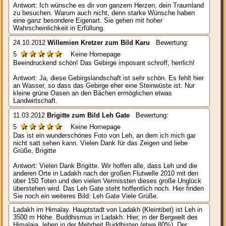
Antwort: Ich wünsche es dir von ganzem Herzen, dein Traumland
zu besuchen. Warum auch nicht, denn starke Wünsche haben
eine ganz besondere Eigenart. Sie gehen mit hoher
Wahrscheinlichkeit in Erfüllung.
24.10.2012
Willemien Kretzer
zum Bild
Karu
Bewertung:
★★★★★
5
Keine Homepage
Beeindruckend schön! Das Gebirge imposant schroff, herrlich!
Antwort: Ja, diese Gebirgslandschaft ist sehr schön. Es fehlt hier
an Wasser, so dass das Gebirge eher eine Steinwüste ist. Nur
kleine grüne Oasen an den Bächen ermöglichen etwas
Landwirtschaft.
11.03.2012
Brigitte
zum Bild
Leh Gate
Bewertung:
★★★★★
5
Keine Homepage
Das ist ein wunderschönes Foto von Leh, an dem ich mich gar
nicht satt sehen kann. Vielen Dank für das Zeigen und liebe
Grüße, Brigitte
Antwort: Vielen Dank Brigitte. Wir hoffen alle, dass Leh und die
anderen Orte in Ladakh nach der großen Flutwelle 2010 mit den
über 150 Toten und den vielen Vermissten dieses große Unglück
überstehen wird. Das Leh Gate steht hoffentlich noch. Hier finden
Sie noch ein weiteres Bild: Leh Gate Viele Grüße.
Ladakh im Himalay. Hauptstadt von Ladakh (Kleintibet) ist Leh in
3500 m Höhe. Buddhismus in Ladakh. Hier, in der Bergwelt des
Himalaja, leben in der Mehrheit Buddhisten (etwa 80%). Der