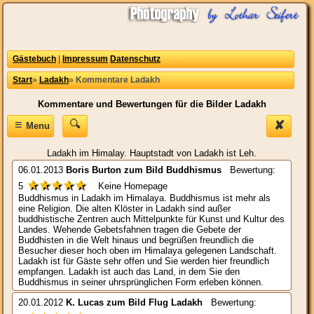
Gästebuch
|
Impressum
Datenschutz
Start
»
Ladakh
»
Kommentare Ladakh
Kommentare und Bewertungen für die Bilder Ladakh
≡
✘
Menu
Ladakh im Himalay. Hauptstadt von Ladakh ist Leh.
06.01.2013
Boris Burton
zum Bild
Buddhismus
Bewertung:
★★★★★
5
Keine Homepage
Buddhismus in Ladakh im Himalaya. Buddhismus ist mehr als
eine Religion. Die alten Klöster in Ladakh sind außer
buddhistische Zentren auch Mittelpunkte für Kunst und Kultur des
Landes. Wehende Gebetsfahnen tragen die Gebete der
Buddhisten in die Welt hinaus und begrüßen freundlich die
Besucher dieser hoch oben im Himalaya gelegenen Landschaft.
Ladakh ist für Gäste sehr offen und Sie werden hier freundlich
empfangen. Ladakh ist auch das Land, in dem Sie den
Buddhismus in seiner uhrsprünglichen Form erleben können.
20.01.2012
K. Lucas
zum Bild
Flug Ladakh
Bewertung: