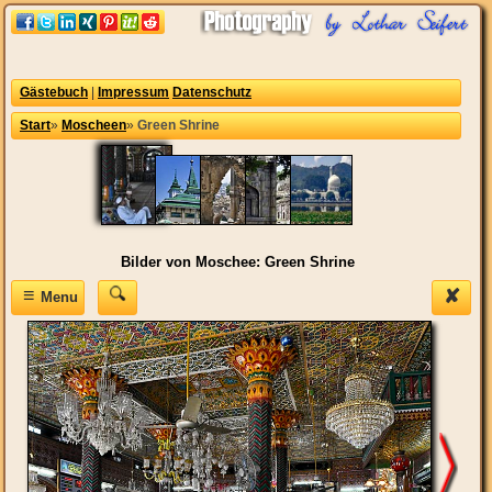
Gästebuch
|
Impressum
Datenschutz
Start
»
Moscheen
»
Green Shrine
Bilder von Moschee: Green Shrine
≡
✘
Menu