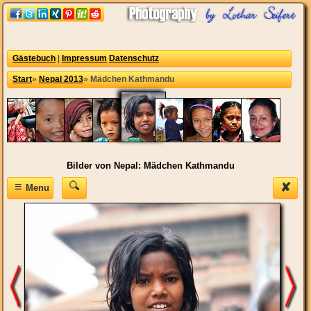
Gästebuch
|
Impressum
Datenschutz
Start
»
Nepal 2013
»
Mädchen Kathmandu
Bilder von Nepal: Mädchen Kathmandu
≡
✘
Menu