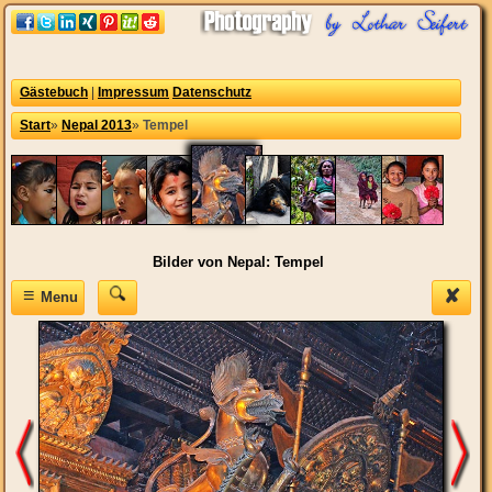
Gästebuch
|
Impressum
Datenschutz
Start
»
Nepal 2013
»
Tempel
Bilder von Nepal: Tempel
≡
✘
Menu