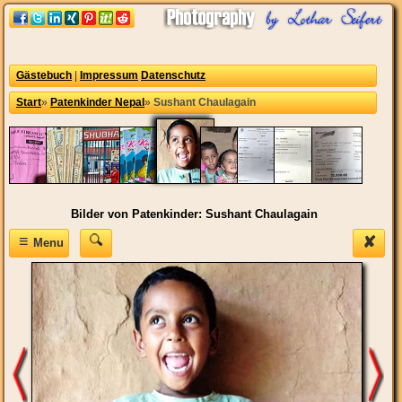
Gästebuch
|
Impressum
Datenschutz
Start
»
Patenkinder Nepal
»
Sushant Chaulagain
Bilder von Patenkinder: Sushant Chaulagain
≡
✘
Menu