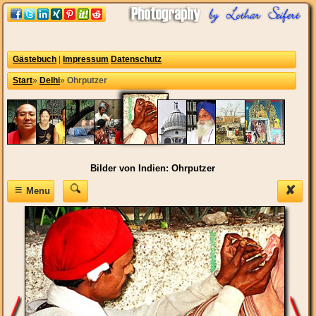
Gästebuch
|
Impressum
Datenschutz
Start
»
Delhi
»
Ohrputzer
Bilder von Indien: Ohrputzer
≡
✘
Menu