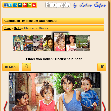
Gästebuch
|
Impressum
Datenschutz
Start
»
Delhi
»
Tibetische Kinder
Bilder von Indien: Tibetische Kinder
≡
✘
Menu