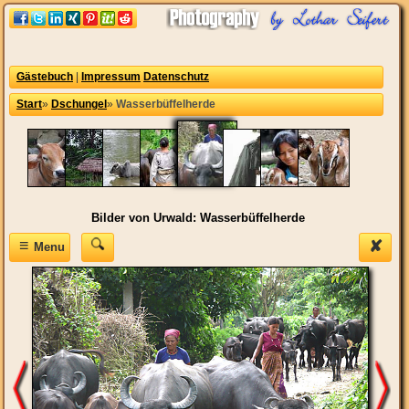
Gästebuch
|
Impressum
Datenschutz
Start
»
Dschungel
»
Wasserbüffelherde
Bilder von Urwald: Wasserbüffelherde
≡
✘
Menu