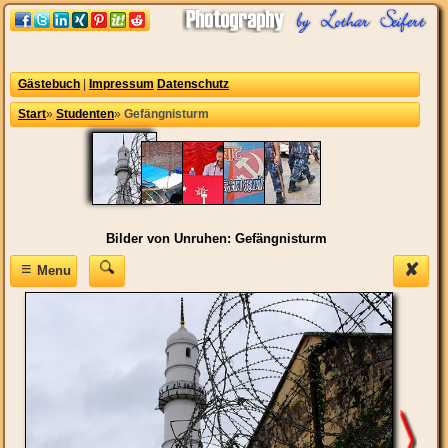
Gästebuch
|
Impressum
Datenschutz
Start
»
Studenten
»
Gefängnisturm
Bilder von Unruhen: Gefängnisturm
≡
✘
Menu