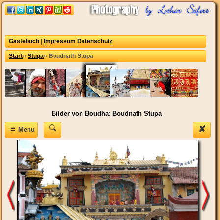
Gästebuch
|
Impressum
Datenschutz
Start
»
Stupa
»
Boudnath Stupa
Bilder von Boudha: Boudnath Stupa
≡
✘
Menu