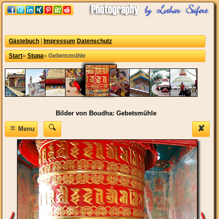
Gästebuch
|
Impressum
Datenschutz
Start
»
Stupa
»
Gebetsmühle
Bilder von Boudha: Gebetsmühle
≡
✘
Menu