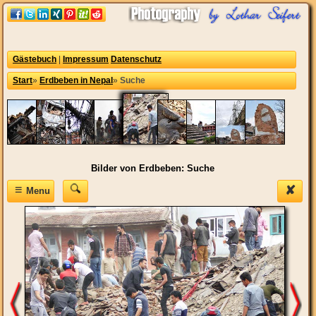
Gästebuch
|
Impressum
Datenschutz
Start
»
Erdbeben in Nepal
»
Suche
Bilder von Erdbeben: Suche
≡
✘
Menu