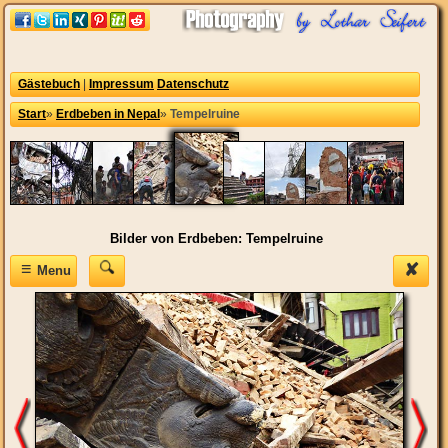
Gästebuch
|
Impressum
Datenschutz
Start
»
Erdbeben in Nepal
»
Tempelruine
Bilder von Erdbeben: Tempelruine
≡
✘
Menu