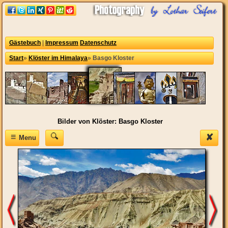
Gästebuch
|
Impressum
Datenschutz
Start
»
Klöster im Himalaya
»
Basgo Kloster
Bilder von Klöster: Basgo Kloster
≡
✘
Menu