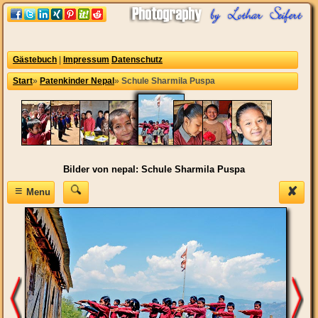
Gästebuch
|
Impressum
Datenschutz
Start
»
Patenkinder Nepal
»
Schule Sharmila Puspa
Bilder von nepal: Schule Sharmila Puspa
≡
✘
Menu