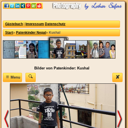
Gästebuch
|
Impressum
Datenschutz
Start
»
Patenkinder Nepal
»
Kushal
Bilder von Patenkinder: Kushal
≡
✘
Menu