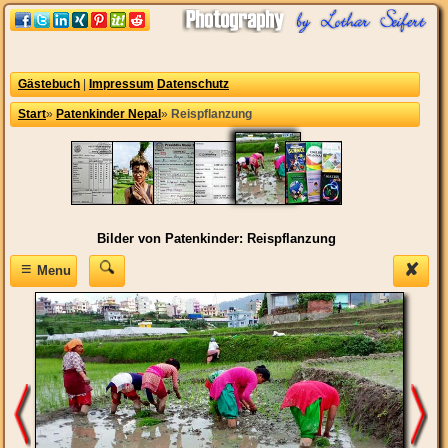
Gästebuch
|
Impressum
Datenschutz
Start
»
Patenkinder Nepal
»
Reispflanzung
Bilder von Patenkinder: Reispflanzung
≡
✘
Menu