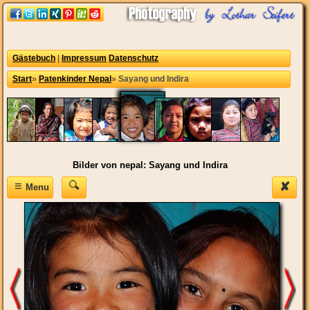
Gästebuch
|
Impressum
Datenschutz
Start
»
Patenkinder Nepal
»
Sayang und Indira
Bilder von nepal: Sayang und Indira
≡
✘
Menu