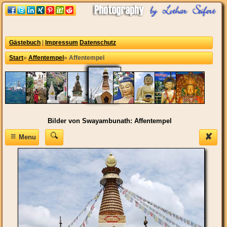
Gästebuch
|
Impressum
Datenschutz
Start
»
Affentempel
»
Affentempel
Bilder von Swayambunath: Affentempel
≡
✘
Menu