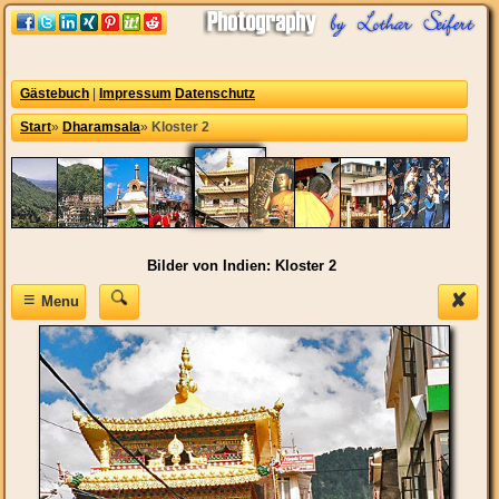
Gästebuch
|
Impressum
Datenschutz
Start
»
Dharamsala
»
Kloster 2
Bilder von Indien: Kloster 2
≡
✘
Menu