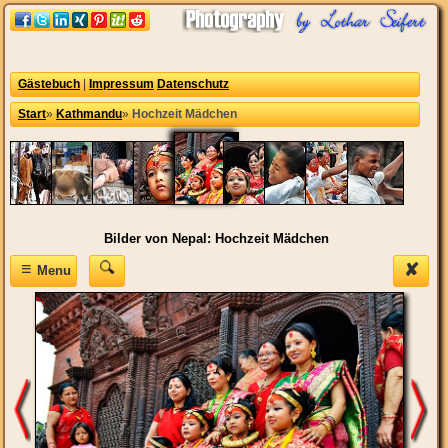
Gästebuch
|
Impressum
Datenschutz
Start
»
Kathmandu
»
Hochzeit Mädchen
Bilder von Nepal: Hochzeit Mädchen
≡
✘
Menu