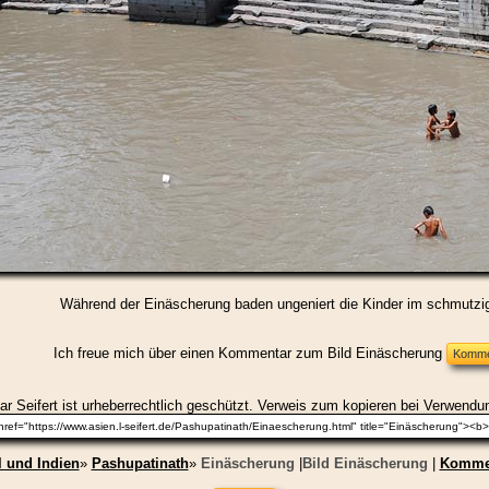
Während der Einäscherung baden ungeniert die Kinder im schmutzi
Ich freue mich über einen Kommentar zum Bild Einäscherung
r Seifert ist urheberrechtlich geschützt. Verweis zum kopieren bei Verwendun
 und Indien
»
Pashupatinath
»
Einäscherung
|
Bild Einäscherung
|
Komme