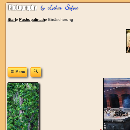
Start
»
Pashupatinath
»
Einäscherung
≡
Menu