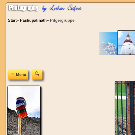
Start
»
Pashupatinath
»
Pilgergruppe
≡
Menu