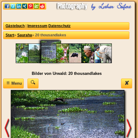
Gästebuch
|
Impressum
Datenschutz
Start
»
Sauraha
»
20 thousandlakes
Bilder von Urwald: 20 thousandlakes
≡
✘
Menu