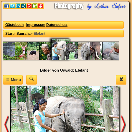
Gästebuch
|
Impressum
Datenschutz
Start
»
Sauraha
»
Elefant
Bilder von Urwald: Elefant
≡
✘
Menu