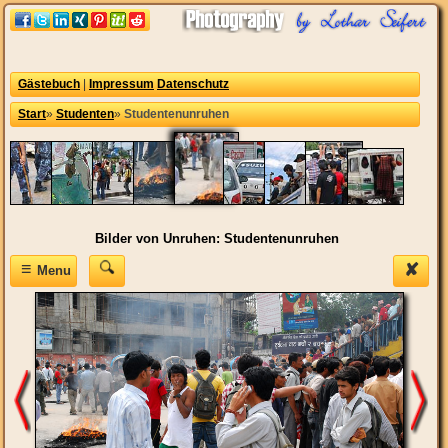
Gästebuch
|
Impressum
Datenschutz
Start
»
Studenten
»
Studentenunruhen
Bilder von Unruhen: Studentenunruhen
≡
✘
Menu