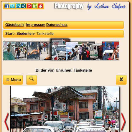
Gästebuch
|
Impressum
Datenschutz
Start
»
Studenten
»
Tankstelle
Bilder von Unruhen: Tankstelle
≡
✘
Menu