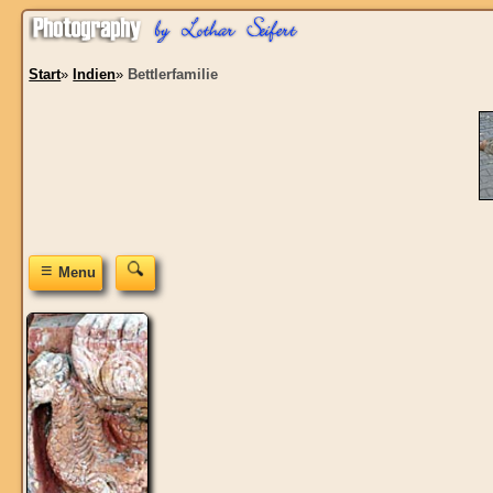
Start
»
Indien
»
Bettlerfamilie
≡
Menu