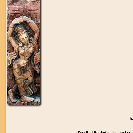
I
Das Bild
Bettlerfamilie
von Lotha