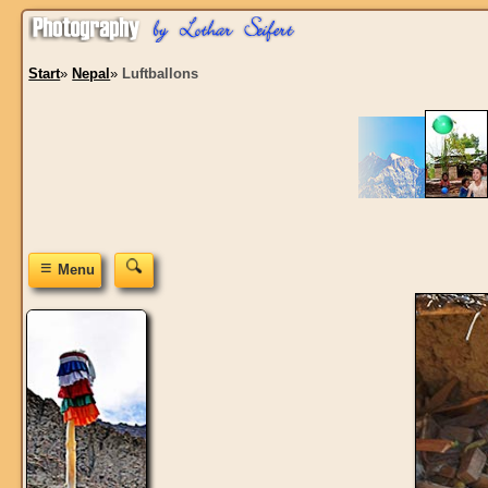
Start
»
Nepal
»
Luftballons
≡
Menu