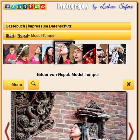
Gästebuch
|
Impressum
Datenschutz
Start
»
Nepal
»
Model Tempel
Bilder von Nepal: Model Tempel
≡
✘
Menu