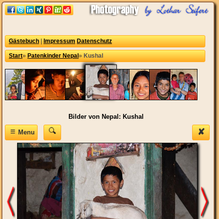
Gästebuch
|
Impressum
Datenschutz
Start
»
Patenkinder Nepal
»
Kushal
Bilder von Nepal: Kushal
≡
✘
Menu