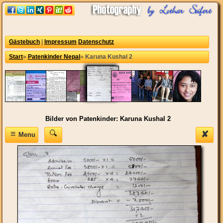
Gästebuch
|
Impressum
Datenschutz
Start
»
Patenkinder Nepal
»
Karuna Kushal 2
Bilder von Patenkinder: Karuna Kushal 2
≡
✘
Menu