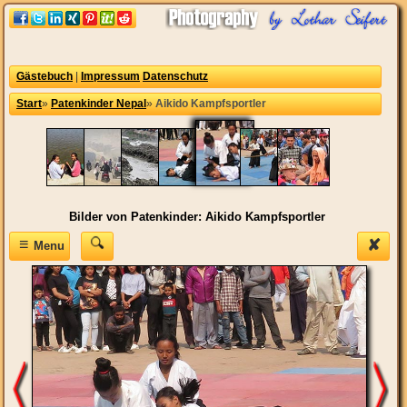
Gästebuch
|
Impressum
Datenschutz
Start
»
Patenkinder Nepal
»
Aikido Kampfsportler
Bilder von Patenkinder: Aikido Kampfsportler
≡
✘
Menu