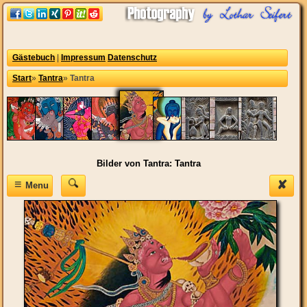
Gästebuch
|
Impressum
Datenschutz
Start
»
Tantra
»
Tantra
Bilder von Tantra: Tantra
≡
✘
Menu