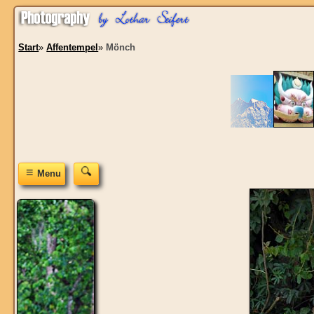
Start
»
Affentempel
»
Mönch
≡
Menu