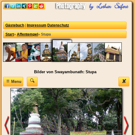
Gästebuch
|
Impressum
Datenschutz
Start
»
Affentempel
»
Stupa
Bilder von Swayambunath: Stupa
≡
✘
Menu