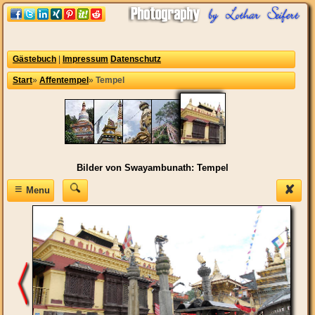
Gästebuch
|
Impressum
Datenschutz
Start
»
Affentempel
»
Tempel
Bilder von Swayambunath: Tempel
≡
✘
Menu