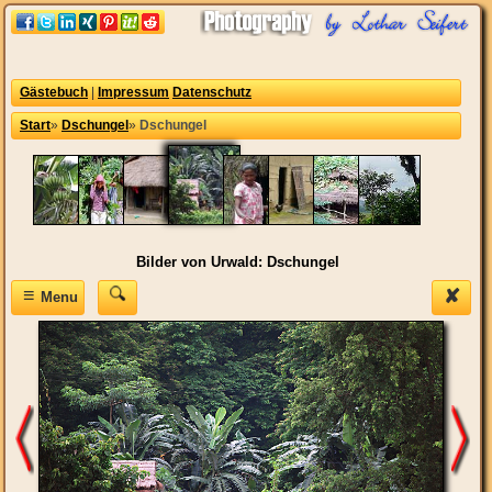
Gästebuch
|
Impressum
Datenschutz
Start
»
Dschungel
»
Dschungel
Bilder von Urwald: Dschungel
≡
✘
Menu