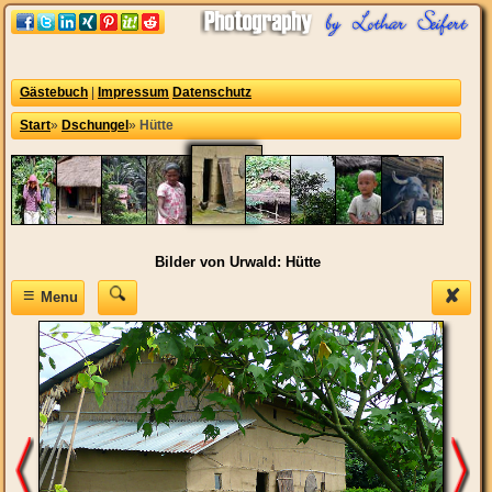
Gästebuch
|
Impressum
Datenschutz
Start
»
Dschungel
»
Hütte
Bilder von Urwald: Hütte
≡
✘
Menu