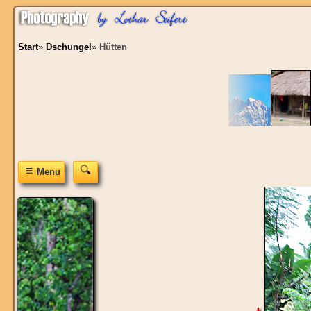
Start
»
Dschungel
»
Hütten
≡
Menu