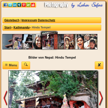
Gästebuch
|
Impressum
Datenschutz
Start
»
Kathmandu
»
Hindu Tempel
Bilder von Nepal: Hindu Tempel
≡
✘
Menu