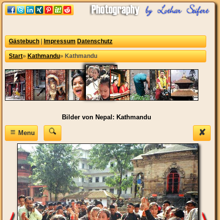
Gästebuch
|
Impressum
Datenschutz
Start
»
Kathmandu
»
Kathmandu
Bilder von Nepal: Kathmandu
≡
✘
Menu