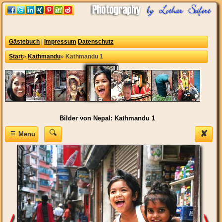
Gästebuch
|
Impressum
Datenschutz
Start
»
Kathmandu
»
Kathmandu 1
Bilder von Nepal: Kathmandu 1
≡
✘
Menu