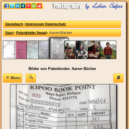
Gästebuch
|
Impressum
Datenschutz
Start
»
Patenkinder Nepal
»
Aaron Bücher
Bilder von Patenkinder: Aaron Bücher
≡
✘
Menu