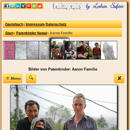
Gästebuch
|
Impressum
Datenschutz
Start
»
Patenkinder Nepal
»
Aaron Familie
Bilder von Patenkinder: Aaron Familie
≡
✘
Menu