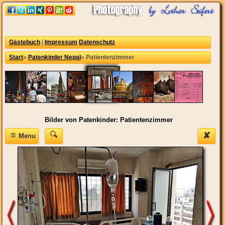
Gästebuch
|
Impressum
Datenschutz
Start
»
Patenkinder Nepal
»
Patientenzimmer
Bilder von Patenkinder: Patientenzimmer
≡
✘
Menu